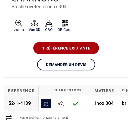
Broche rivetée en inox 304.
zoom
Vue 3D
CAO
QR Code
1 RÉFÉRENCE EXISTANTE
DEMANDER UN DEVIS
RÉFÉRENCE
CHARGE
STOCK
MATIÈRE
FINI
52-1-4139
inox 304
brill
Faire défiler horizontalement