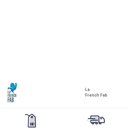
La
French Fab