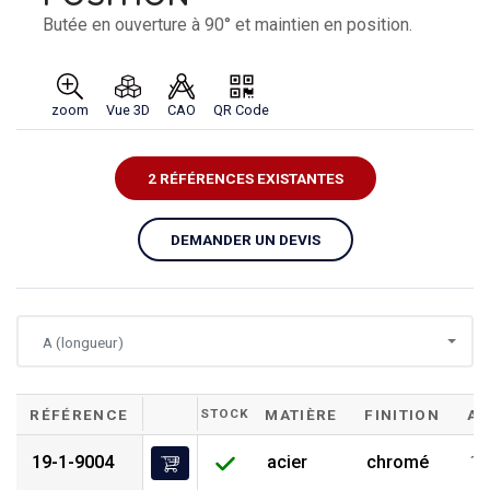
Butée en ouverture à 90° et maintien en position.
zoom
Vue 3D
CAO
QR Code
2 RÉFÉRENCES EXISTANTES
DEMANDER UN DEVIS
A (longueur)
RÉFÉRENCE
STOCK
MATIÈRE
FINITION
A
19-1-9004
acier
chromé
1