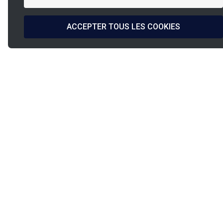
ACCEPTER TOUS LES COOKIES
La
French Fab
Conception &
Expédition
Fabrication Française
sous 24h/48h