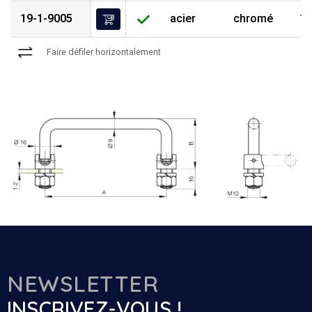
19-1-9005
acier
chromé
1
Faire défiler horizontalement
NEWSLETTER
INSCRIVEZ-VOUS !