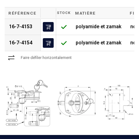
RÉFÉRENCE
STOCK
MATIÈRE
FIN
16-7-4153
polyamide et zamak
noi
16-7-4154
polyamide et zamak
noi
Faire défiler horizontalement