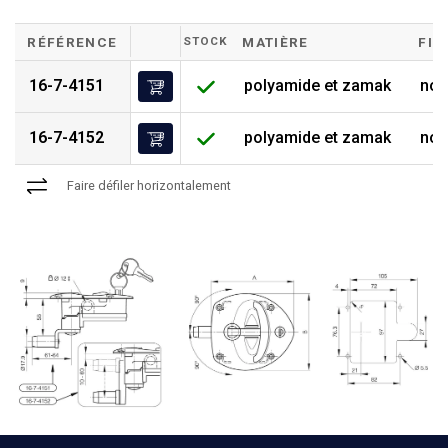
RÉFÉRENCE
STOCK
MATIÈRE
FIN
16-7-4151
polyamide et zamak
noi
16-7-4152
polyamide et zamak
noi
Faire défiler horizontalement