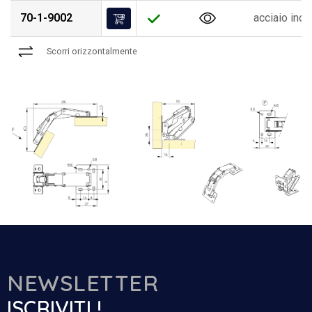
70-1-9002
acciaio ino
Scorri orizzontalmente
NEWSLETTER
ISCRIVITI !