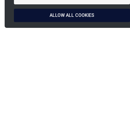
ALLOW ALL COOKIES
La
French Fab
Französisches Design
Versand innerhalb
& Herstellung
24/48 Stunden