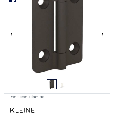
‹
›
Drehmomentscharniere
KLEINE