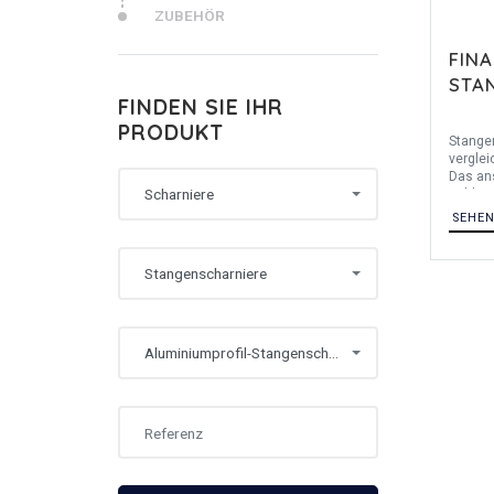
ZUBEHÖR
FIN
STA
FINDEN SIE IHR
PRODUKT
Stangen
verglei
Das an
Scharniere
zahlre
(Medizi
SEHE
Lebensm
Fahrzeu
baugle
Stangenscharniere
der Luf
andere
Aluminiumprofil-Stangenscharniere