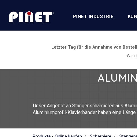
PINET INDUSTRIE
KUN
Letzter Tag für die Annahme von Bestel
Wir 
ALUMIN
Unser Angebot an Stangenscharnieren aus Alumin
Aluminiumprofil-Klavierbänder haben eine Läng
T5 Aluminium ider 6060 T5 Aluminium. Sie
Produkte - Online kaufen
Scharniere
Stangens