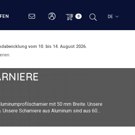
UFEN
DE
0
ndabwicklung vom
10. bis 14. August 2026.
rien.
ARNIERE
luminumprofilscharnier mit 50 mm Breite. Unsere
. Unsere Scharniere aus Aluminum sind aus 6082
n-, Lebensmittel-, Investitionsgüter- und