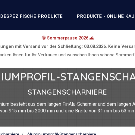
DESPEZIFISCHE PRODUKTE
PRODUKTE - ONLINE KA
🌞 Sommerpause 2026 🌊
lungen mit Versand vor der Schließung:
03.08.2026.
Keine Versa
danken Ihnen für Ihr Vertrauen und wünschen Ihnen schöne Sommerfe
IUMPROFIL-STANGENSCH
STANGENSCHARNIERE
ium besteht aus dem langen FinAlu-Scharnier und dem langen A
e von 915 mm bis 2000 mm und eine Breite von 31 mm bis 63 mm
 haben einen Öffnungswinkel von 270°. Sie werden in der Medizi
Transportindustrie eingesetzt.
charniere
Aluminiumprofil-Stangenscharniere