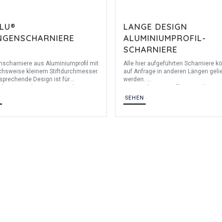
ALU®
LANGE DESIGN
NGENSCHARNIERE
ALUMINIUMPROFIL-
SCHARNIERE
scharniere aus Aluminiumprofil mit
Alle hier aufgeführten Scharniere k
chsweise kleinem Stiftdurchmesser.
auf Anfrage in anderen Längen gelie
sprechende Design ist für
werden.
iche Anwendungen einsetzbar
Diese Scharniere öffnen mindeste
ntechnik, Elektronikschränke,
270°.
N
SEHEN
ittelindustrie,
Spezialstifte auf Anfrage. Andere
gindustrie....). Dieses Scharnier ist
Bohrungen/Bohrungsabstände mögl
ich dem MS Scharnier, bekannt aus
Schlichtes Design, das sich unauffäl
tfahrtindustrie. Jedoch wird eine
Ihre Anwendungen / Ausrüstungen
 Aluminiumlegierung verwendet.
integriert.
Mit Unterlegscheiben aus POM.