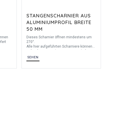
STANGENSCHARNIER AUS
ALUMINIUMPROFIL BREITE
50 MM
önnen
Dieses Scharnier öffnen mindestens um
fert
270°.
Alle hier aufgeführten Scharniere können
ns um
auf Anfrage in anderen Längen geliefert
werden.
SEHEN
Ausführung gebohrt auf Anfrage.
ich.
lig in