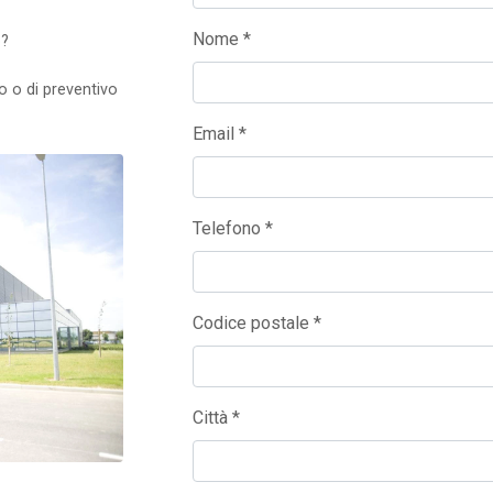
Nome *
o?
go o di preventivo
Email *
Telefono *
Codice postale *
Città *